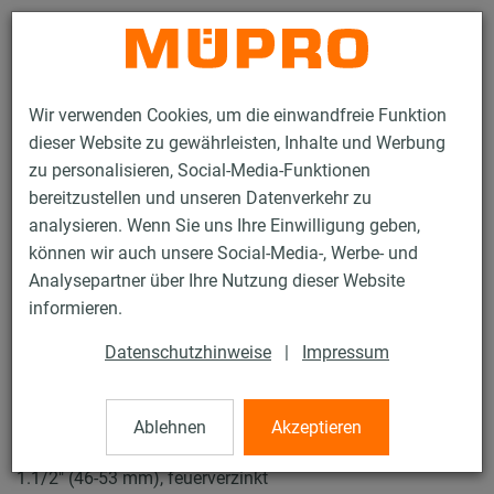
Kontakt
Wir verwenden Cookies, um die einwandfreie Funktion
dieser Website zu gewährleisten, Inhalte und Werbung
zu personalisieren, Social-Media-Funktionen
bereitzustellen und unseren Datenverkehr zu
analysieren. Wenn Sie uns Ihre Einwilligung geben,
Produkte
Befestigungstechnik
Schallschutz
können wir auch unsere Social-Media-, Werbe- und
Rohrschellen mit Schalldämmung
Schraubrohrschellen
Analysepartner über Ihre Nutzung dieser Website
16 / 31
informieren.
Datenschutzhinweise
|
Impressum
Schraubrohrschellen
Ablehnen
Akzeptieren
Schraubrohrschelle DÄMMGULAST® schwarz, M8/M10,
1.1/2" (46-53 mm), feuerverzinkt