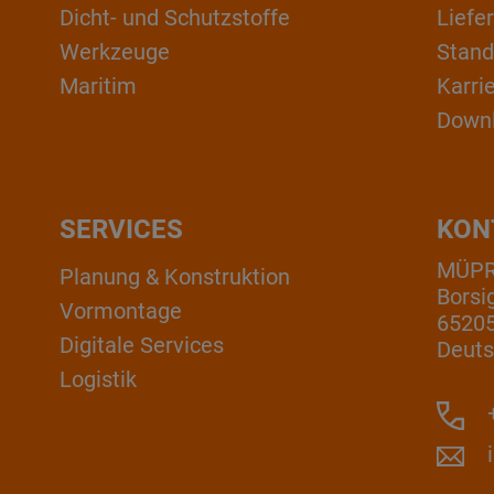
Dicht- und Schutzstoffe
Liefe
Werkzeuge
Stand
Maritim
Karri
Down
SERVICES
KON
MÜP
Planung & Konstruktion
Borsi
Vormontage
6520
Digitale Services
Deuts
Logistik
+