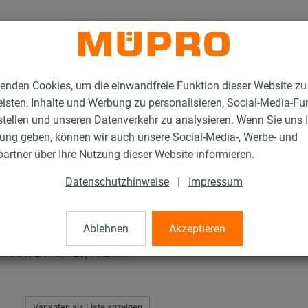
enden Cookies, um die einwandfreie Funktion dieser Website zu
isten, Inhalte und Werbung zu personalisieren, Social-Media-Fu
stellen und unseren Datenverkehr zu analysieren. Wenn Sie uns 
gung geben, können wir auch unsere Social-Media-, Werbe- und
stallationsschienen
MPC-Hammerkopfbefestiger 38/24 - 40/120
artner über Ihre Nutzung dieser Website informieren.
Datenschutzhinweise
|
Impressum
efestiger 38/24 - 40
Ablehnen
Akzeptieren
le 38/24-40/120, verzinkt
Varianten als Liste anzeigen