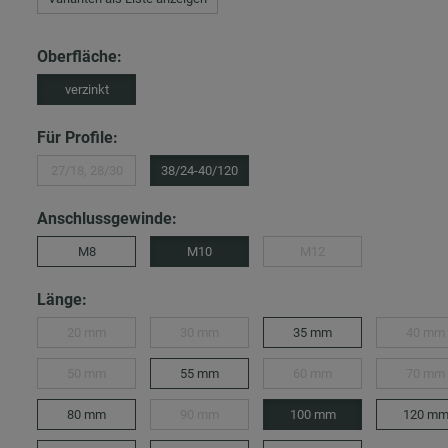
Oberfläche:
verzinkt
Für Profile:
27/18, 28/30
38/24-40/120
Anschlussgewinde:
M8
M10
M12
Länge:
20 mm
30 mm
35 mm
40 mm
50 mm
55 mm
60 mm
70 mm
80 mm
90 mm
100 mm
120 m