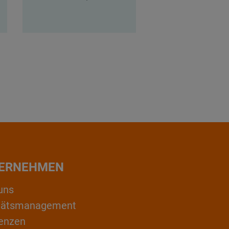
ERNEHMEN
uns
itätsmanagement
enzen