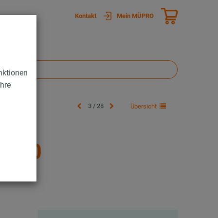
Kontakt
Mein MÜPRO
nktionen
Ihre
3 / 28
Übersicht
/120