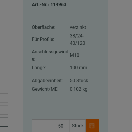
Art.-Nr.: 114963
Oberfläche:
verzinkt
38/24-
Für Profile:
40/120
Anschlussgewind
M10
e:
Länge:
100 mm
Abgabeeinheit:
50 Stück
Gewicht/ME:
0,102 kg
m
Stück