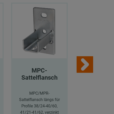
MPC-
MPC-
Sattelflansch
Schienenk
olen
MPC/MPR-
Sattelflansch längs für
MPC-Schienenko
Profile 38/24-40/60,
38/40, Länge:
41/21-41/62, verzinkt
mm, verzink