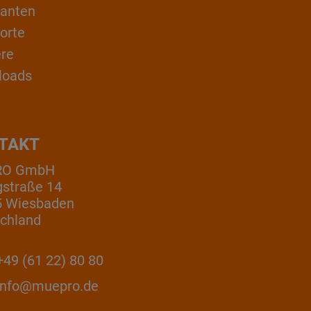
ranten
orte
ere
loads
TAKT
RO GmbH
gstraße 14
5 Wiesbaden
chland
49 (61 22) 80 80
info@muepro.de