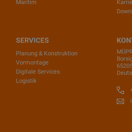
Maritim
Karri
Down
SERVICES
KON
MÜP
Planung & Konstruktion
Borsi
Vormontage
6520
Digitale Services
Deuts
Logistik
+