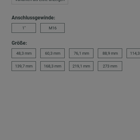
Anschlussgewinde:
1″
M16
Größe:
48,3 mm
60,3 mm
76,1 mm
88,9 mm
114,
139,7 mm
168,3 mm
219,1 mm
273 mm