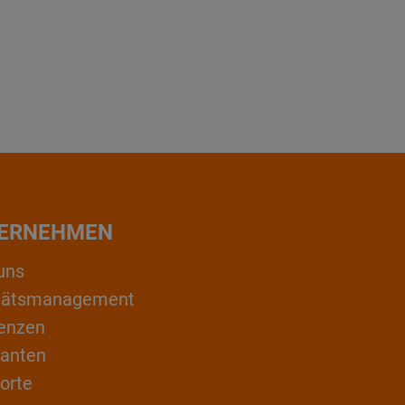
ERNEHMEN
uns
itätsmanagement
enzen
ranten
orte