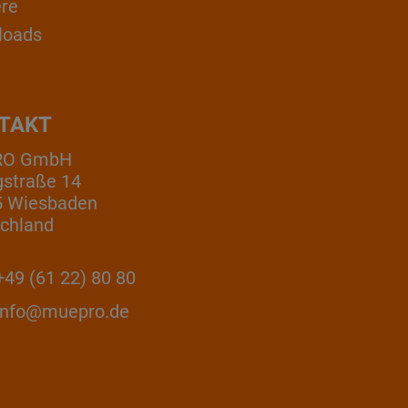
ere
loads
TAKT
RO GmbH
gstraße 14
5 Wiesbaden
chland
49 (61 22) 80 80
info@muepro.de