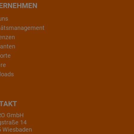
ERNEHMEN
uns
itätsmanagement
enzen
ranten
orte
ere
loads
TAKT
RO GmbH
gstraße 14
5 Wiesbaden