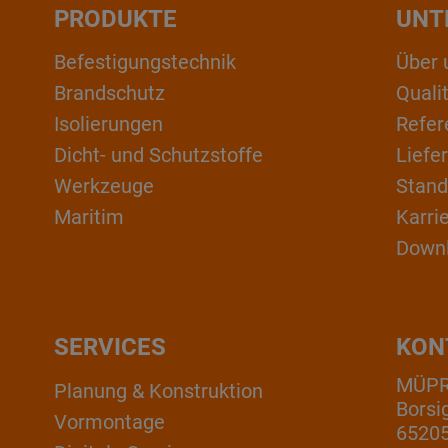
PRODUKTE
UNT
Befestigungstechnik
Über 
Brandschutz
Qual
Isolierungen
Refer
Dicht- und Schutzstoffe
Liefe
Werkzeuge
Stand
Maritim
Karri
Down
SERVICES
KON
MÜP
Planung & Konstruktion
Borsi
Vormontage
6520