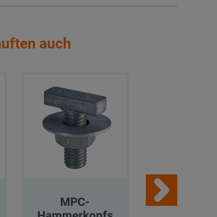
auften auch
MPC-
MPC-
Hammerkopfs
Schienenk