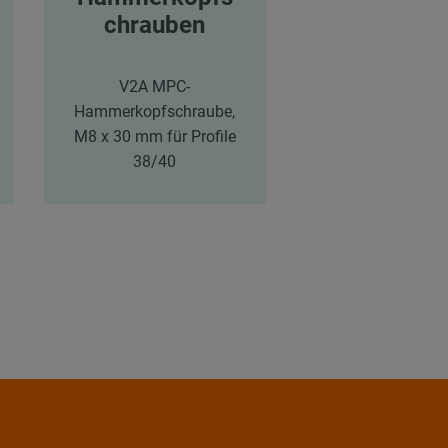
chrauben
olen
V2A MPC-
V2A MPC-
Hammerkopfschraube,
Schienenkons
M8 x 30 mm für Profile
38/40, Länge: 6
38/40