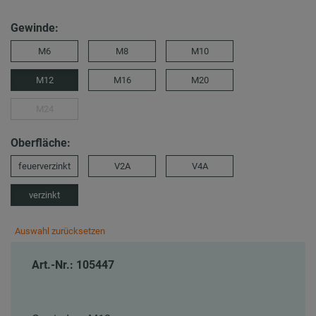
Gewinde:
M6
M8
M10
M12
M16
M20
M24
Oberfläche:
feuerverzinkt
V2A
V4A
verzinkt
Auswahl zurücksetzen
Art.-Nr.: 105447