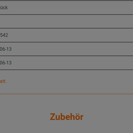
tück
1542
-06-13
-06-13
att.
Zubehör