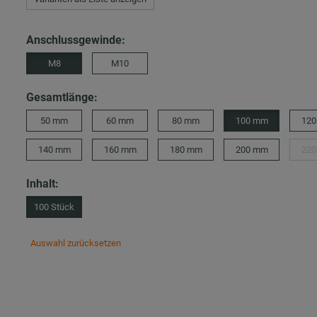
Anschlussgewinde:
M8
M10
Gesamtlänge:
50 mm
60 mm
80 mm
100 mm
12
140 mm
160 mm
180 mm
200 mm
22
Inhalt:
100 Stück
Auswahl zurücksetzen