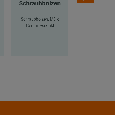
Schraubbolzen
Unterlegsc
ben
Schraubbolzen, M8 x
15 mm, verzinkt
Unterlegscheibe
9021, 6,4 x 18 x
mm, verzink