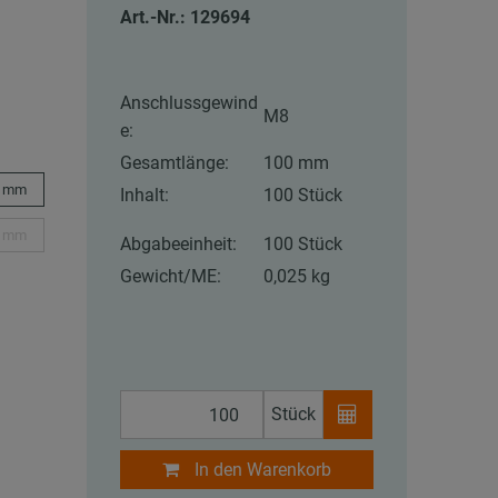
Art.-Nr.: 129694
Anschlussgewind
M8
e:
Gesamtlänge:
100 mm
0 mm
Inhalt:
100 Stück
0 mm
Abgabeeinheit:
100 Stück
Gewicht/ME:
0,025 kg
Stück
In den Warenkorb