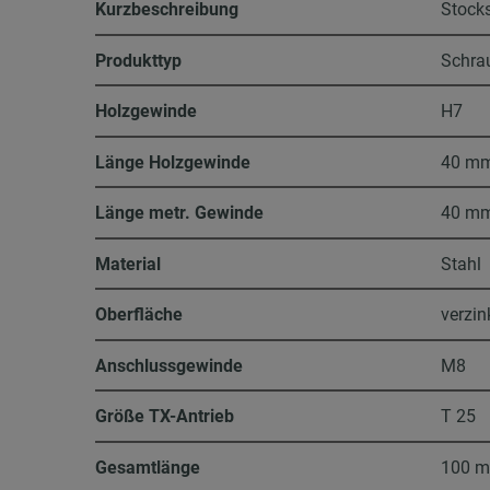
Kurzbeschreibung
Stock
Produkttyp
Schra
Holzgewinde
H7
Länge Holzgewinde
40 m
Länge metr. Gewinde
40 m
Material
Stahl
Oberfläche
verzin
Anschlussgewinde
M8
Größe TX-Antrieb
T 25
Gesamtlänge
100 