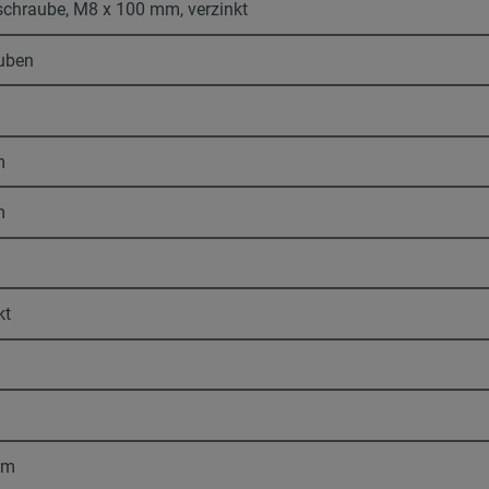
schraube, M8 x 100 mm, verzinkt
uben
m
m
kt
mm