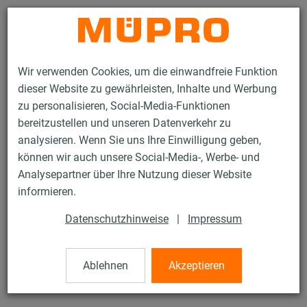
Kontakt
Wir verwenden Cookies, um die einwandfreie Funktion
dieser Website zu gewährleisten, Inhalte und Werbung
zu personalisieren, Social-Media-Funktionen
bereitzustellen und unseren Datenverkehr zu
analysieren. Wenn Sie uns Ihre Einwilligung geben,
Produkte
Befestigungstechnik
Rohrschellen
können wir auch unsere Social-Media-, Werbe- und
OPTIMAL Junior® Easy
Analysepartner über Ihre Nutzung dieser Website
2 / 61
informieren.
Datenschutzhinweise
|
Impressum
OPTIMAL Junior® Easy
Ablehnen
Akzeptieren
mit DÄMMGULAST®, verzinkt