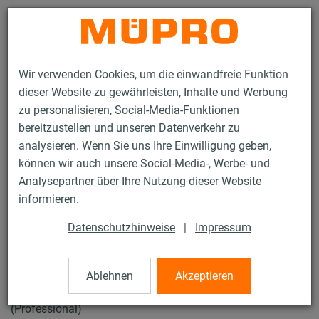
Kontakt
Wir verwenden Cookies, um die einwandfreie Funktion
dieser Website zu gewährleisten, Inhalte und Werbung
zu personalisieren, Social-Media-Funktionen
bereitzustellen und unseren Datenverkehr zu
analysieren. Wenn Sie uns Ihre Einwilligung geben,
Produkte
Dicht- und Schutzstoffe
können wir auch unsere Social-Media-, Werbe- und
Klebebänder, Dichtstoffe und Kleber
Gewebeband
Analysepartner über Ihre Nutzung dieser Website
1 / 13
informieren.
Datenschutzhinweise
|
Impressum
Gewebeband
Ablehnen
Akzeptieren
Gewebeband, rot, textilverstärkt, 50 mm, Rolle à 50 m,
(Professional)