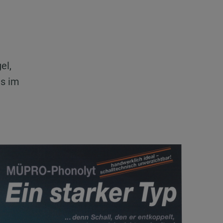
el,
ts im