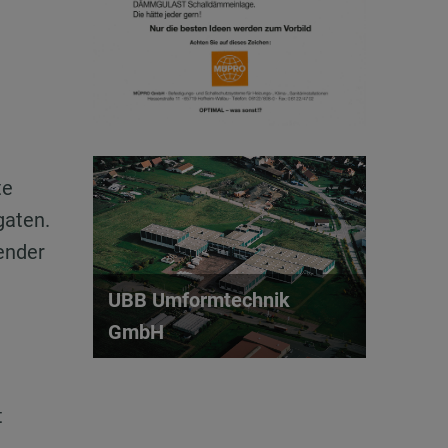
te
gaten.
ender
UBB Umformtechnik
GmbH
t