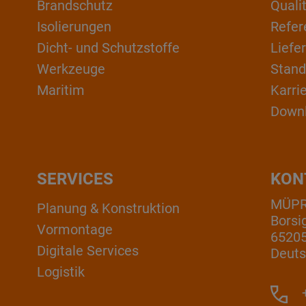
Brandschutz
Qual
Isolierungen
Refer
Dicht- und Schutzstoffe
Liefe
Werkzeuge
Stand
Maritim
Karri
Down
SERVICES
KON
MÜP
Planung & Konstruktion
Borsi
Vormontage
6520
Digitale Services
Deuts
Logistik
+