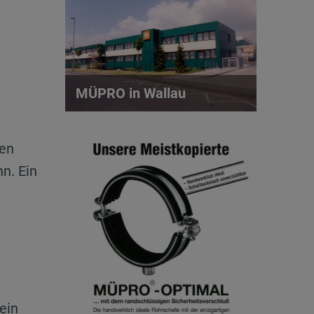
h
MÜPRO in Wallau
ten
n. Ein
ein