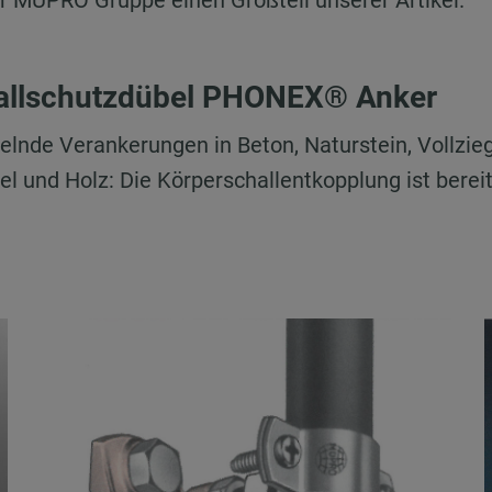
der MÜPRO Gruppe einen Großteil unserer Artikel.
allschutzdübel PHONEX® Anker
elnde Verankerungen in Beton, Naturstein, Vollzieg
el und Holz: Die Körperschallentkopplung ist berei