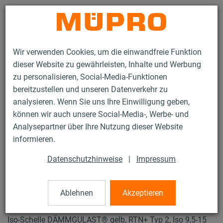
Kontakt
Wir verwenden Cookies, um die einwandfreie Funktion
dieser Website zu gewährleisten, Inhalte und Werbung
zu personalisieren, Social-Media-Funktionen
bereitzustellen und unseren Datenverkehr zu
analysieren. Wenn Sie uns Ihre Einwilligung geben,
Produkte
Befestigungstechnik
Rohrschellen
können wir auch unsere Social-Media-, Werbe- und
ISO-Schellen RTN+ Typ 2 und 4
Analysepartner über Ihre Nutzung dieser Website
35 / 61
informieren.
Datenschutzhinweise
|
Impressum
ISO-Schellen RTN+
Typ 2 und 4
Ablehnen
Akzeptieren
Iso-Schelle DÄMMGULAST® gelb, RTN+ Typ 2, Iso 9,5-15