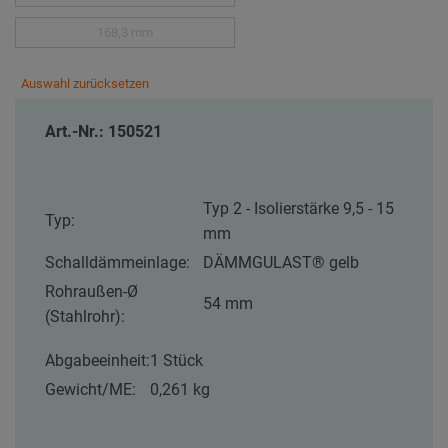
168,3 mm
Auswahl zurücksetzen
Art.-Nr.: 150521
Typ 2 - Isolierstärke 9,5 - 15
Typ:
mm
Schalldämmeinlage:
DÄMMGULAST® gelb
Rohraußen-Ø
54 mm
(Stahlrohr):
Abgabeeinheit:
1 Stück
Gewicht/ME:
0,261 kg