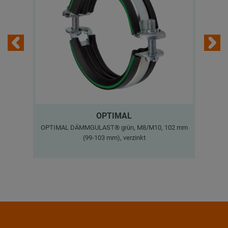
OPTIMAL
OPTIMAL DÄMMGULAST® grün, M8/M10, 102 mm
Sch
(99-103 mm), verzinkt
40