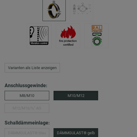
Varianten als Liste anzeigen
Anschlussgewinde:
M8/M10
M10/M12
M12/M16/½″ AG
Schalldämmeinlage:
DÄMMGULAST® blau
DÄMMGULAST® gelb