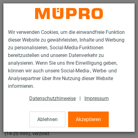
Kontakt
Wir verwenden Cookies, um die einwandfreie Funktion
dieser Website zu gewährleisten, Inhalte und Werbung
zu personalisieren, Social-Media-Funktionen
bereitzustellen und unseren Datenverkehr zu
analysieren. Wenn Sie uns Ihre Einwilligung geben,
Produkte
Befestigungstechnik
Rohrschellen
können wir auch unsere Social-Media-, Werbe- und
Schraubrohrschellen
Analysepartner über Ihre Nutzung dieser Website
15 / 61
informieren.
Datenschutzhinweise
|
Impressum
Schraubrohrschellen
Ablehnen
Akzeptieren
Schraubrohrschelle DÄMMGULAST® gelb, M10/M12, 3/8"
(14-20 mm), verzinkt