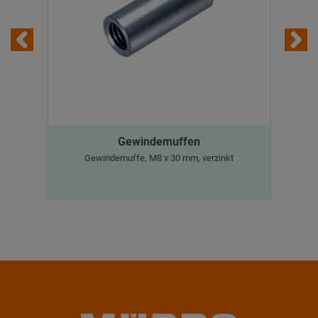
Gewindemuffen
M
Gewindemuffe, M8 x 30 mm, verzinkt