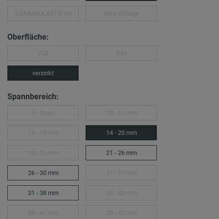
DÄMMGULAST® rot
ohne Einlage
Oberfläche:
V2A
V4A
verzinkt
Spannbereich:
6 - 9 mm
10 - 13 mm
14 - 18 mm
14 - 20 mm
19 - 25 mm
21 - 26 mm
26 - 30 mm
31 - 37 mm
31 - 38 mm
35 - 42 mm
38 - 41 mm
38 - 42 mm