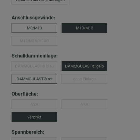
Anschlussgewinde:
M8/M10
M10/M12
M12/M16/½″ AG
Schalldämmeinlage:
DÄMMGULAST® blau
DÄMMGULAST® gelb
DÄMMGULAST® rot
ohne Einlage
Oberfläche:
V2A
V4A
verzinkt
Spannbereich: