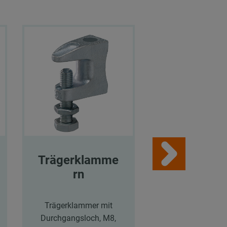
Trägerklamme
Rein-
rn
Aluminium
eband
Trägerklammer mit
Durchgangsloch, M8,
Rein-