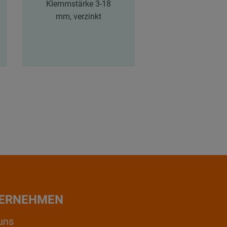
Klemmstärke 3-18
Aluminiumkleb
mm, verzinkt
für
Steinwollrohrsc
75 mm, Rolle à 
ERNEHMEN
uns