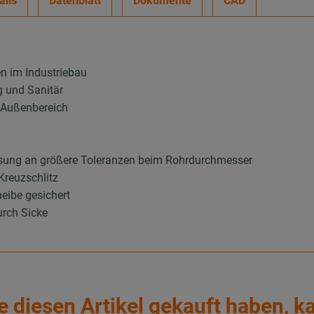
ails
Datenblatt
Dokumente
CAD
en im Industriebau
g und Sanitär
d Außenbereich
sung an größere Toleranzen beim Rohrdurchmesser
Kreuzschlitz
eibe gesichert
urch Sicke
e diesen Artikel gekauft haben, k