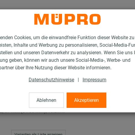
enden Cookies, um die einwandfreie Funktion dieser Website zu
isten, Inhalte und Werbung zu personalisieren, Social-Media-Fu
stellen und unseren Datenverkehr zu analysieren. Wenn Sie uns 
gung geben, können wir auch unsere Social-Media-, Werbe- und
rschellen
artner über Ihre Nutzung dieser Website informieren.
Datenschutzhinweise
|
Impressum
len
Ablehnen
Akzeptieren
 57 mm (54-60 mm), verzinkt
Varianten als Liste anzeigen