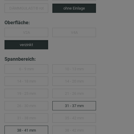
DÄMMGULAST® rot
ohne Einlage
Oberfläche:
V2A
V4A
verzinkt
Spannbereich:
6 - 9 mm
10 - 13 mm
14 - 18 mm
14 - 20 mm
19 - 25 mm
21 - 26 mm
26 - 30 mm
31 - 37 mm
31 - 38 mm
35 - 42 mm
38 - 41 mm
38 - 42 mm