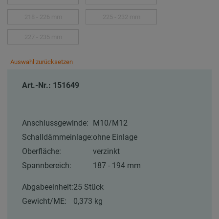
218 - 226 mm
225 - 232 mm
227 - 235 mm
Auswahl zurücksetzen
Art.-Nr.: 151649
Anschlussgewinde:
M10/M12
Schalldämmeinlage:
ohne Einlage
Oberfläche:
verzinkt
Spannbereich:
187 - 194 mm
Abgabeeinheit:
25 Stück
Gewicht/ME:
0,373 kg