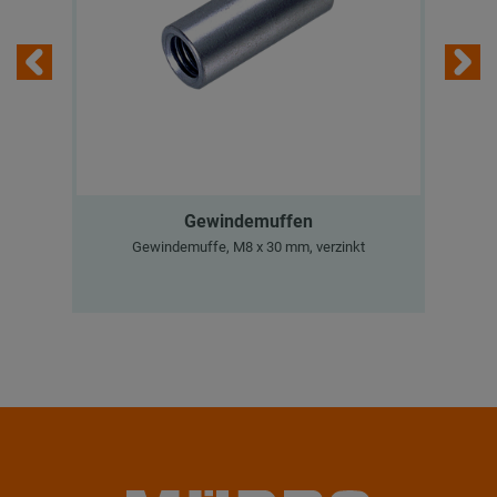
Gewindemuffen
M
Gewindemuffe, M8 x 30 mm, verzinkt