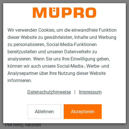
Kontakt
Wir verwenden Cookies, um die einwandfreie Funktion
dieser Website zu gewährleisten, Inhalte und Werbung
zu personalisieren, Social-Media-Funktionen
bereitzustellen und unseren Datenverkehr zu
analysieren. Wenn Sie uns Ihre Einwilligung geben,
Produkte
Befestigungstechnik
Rohrschellen
können wir auch unsere Social-Media-, Werbe- und
Schraubrohrschellen
Analysepartner über Ihre Nutzung dieser Website
15 / 61
informieren.
Datenschutzhinweise
|
Impressum
Schraubrohrschellen
Ablehnen
Akzeptieren
Schraubrohrschelle ohne Einlage, M10/M12, 190 mm (187-
194 mm), verzinkt