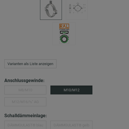
Varianten als Liste anzeigen
Anschlussgewinde:
M8/M10
M10/M12
M12/M16/½″ AG
Schalldämmeinlage:
DÄMMGULAST® blau
DÄMMGULAST® gelb