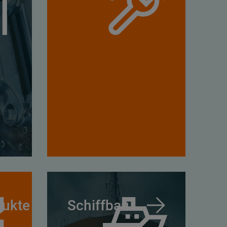
dukte
Schiffbau