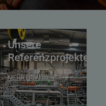
Unsere
n
Referenzprojekte
MEHR ERFAHREN