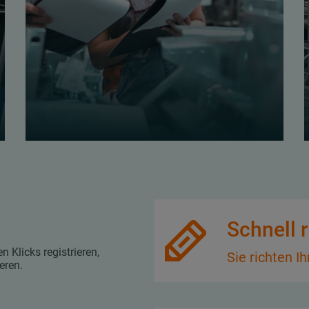
g
Schnell r
Klicks registrieren,
Sie richten I
eren.