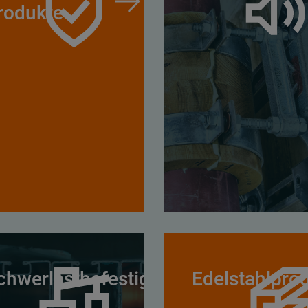
rodukte
chwerlastbefestigung
Edelstahlpro