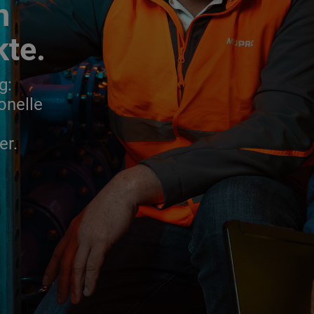
n
kte.
g:
onelle
er.