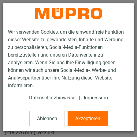
Kontakt
Wir verwenden Cookies, um die einwandfreie Funktion
dieser Website zu gewährleisten, Inhalte und Werbung
zu personalisieren, Social-Media-Funktionen
bereitzustellen und unseren Datenverkehr zu
analysieren. Wenn Sie uns Ihre Einwilligung geben,
Produkte
Befestigungstechnik
Rohrschellen
können wir auch unsere Social-Media-, Werbe- und
Schraubrohrschellen
Analysepartner über Ihre Nutzung dieser Website
15 / 61
informieren.
Datenschutzhinweise
|
Impressum
Schraubrohrschellen
Ablehnen
Akzeptieren
Schraubrohrschelle ohne Einlage, M12/M16/1/2", 223 mm
(218-226 mm), verzinkt