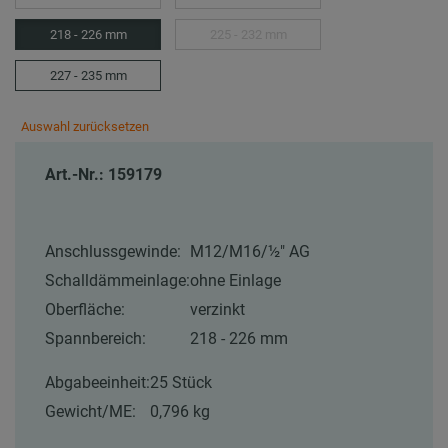
218 - 226 mm
225 - 232 mm
227 - 235 mm
Auswahl zurücksetzen
Art.-Nr.: 159179
Anschlussgewinde:
M12/M16/½″ AG
Schalldämmeinlage:
ohne Einlage
Oberfläche:
verzinkt
Spannbereich:
218 - 226 mm
Abgabeeinheit:
25 Stück
Gewicht/ME:
0,796 kg