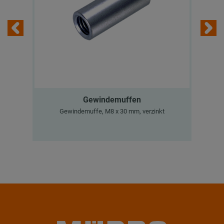
Gewindemuffen
M
Gewindemuffe, M8 x 30 mm, verzinkt