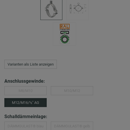
Varianten als Liste anzeigen
Anschlussgewinde:
M8/M10
M10/M12
M12/M16/½″ AG
Schalldämmeinlage:
DÄMMGULAST® blau
DÄMMGULAST® gelb