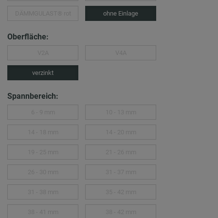
DÄMMGULAST® rot
ohne Einlage
Oberfläche:
V2A
V4A
verzinkt
Spannbereich:
6 - 9 mm
10 - 13 mm
14 - 18 mm
14 - 20 mm
19 - 25 mm
21 - 26 mm
26 - 30 mm
31 - 37 mm
31 - 38 mm
35 - 42 mm
38 - 41 mm
38 - 42 mm