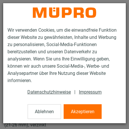
Kontakt
Wir verwenden Cookies, um die einwandfreie Funktion
dieser Website zu gewährleisten, Inhalte und Werbung
zu personalisieren, Social-Media-Funktionen
bereitzustellen und unseren Datenverkehr zu
analysieren. Wenn Sie uns Ihre Einwilligung geben,
Produkte
Befestigungstechnik
Rohrschellen
können wir auch unsere Social-Media-, Werbe- und
Schraubrohrschellen
Analysepartner über Ihre Nutzung dieser Website
15 / 61
informieren.
Datenschutzhinweise
|
Impressum
Schraubrohrschellen
Ablehnen
Akzeptieren
Schraubrohrschelle DÄMMGULAST® blau, M8/M10, 1/2"
(21-26 mm), verzinkt