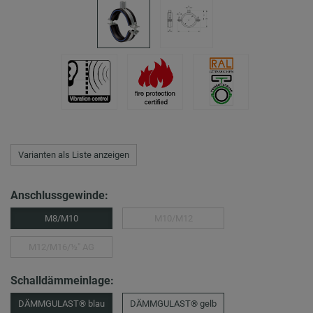
Varianten als Liste anzeigen
Anschlussgewinde:
M8/M10
M10/M12
M12/M16/½″ AG
Schalldämmeinlage:
DÄMMGULAST® blau
DÄMMGULAST® gelb