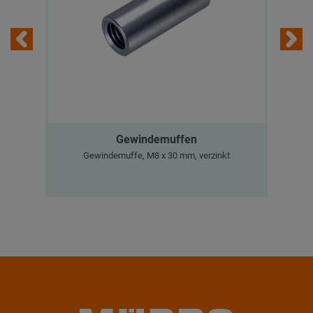
Gewindemuffen
M
Gewindemuffe, M8 x 30 mm, verzinkt