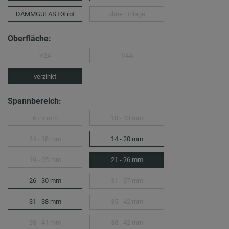
DÄMMGULAST® rot
ohne Einlage
Oberfläche:
V2A
V4A
verzinkt
Spannbereich:
6 - 9 mm
10 - 13 mm
14 - 18 mm
14 - 20 mm
19 - 25 mm
21 - 26 mm
26 - 30 mm
31 - 37 mm
31 - 38 mm
35 - 42 mm
38 - 41 mm
38 - 42 mm