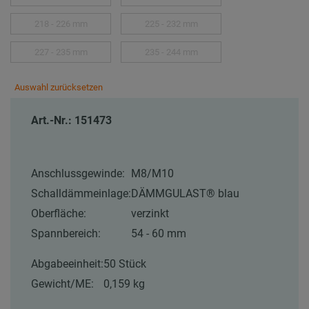
218 - 226 mm
225 - 232 mm
227 - 235 mm
235 - 244 mm
Auswahl zurücksetzen
Art.-Nr.: 151473
Anschlussgewinde:
M8/M10
Schalldämmeinlage:
DÄMMGULAST® blau
Oberfläche:
verzinkt
Spannbereich:
54 - 60 mm
Abgabeeinheit:
50 Stück
Gewicht/ME:
0,159 kg