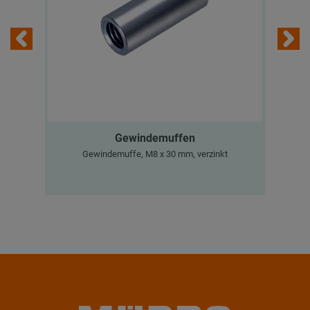
Gewindemuffen
M
Gewindemuffe, M8 x 30 mm, verzinkt