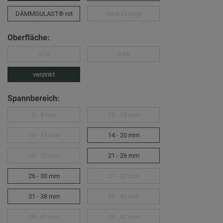
DÄMMGULAST® rot
ohne Einlage
Oberfläche:
V2A
V4A
verzinkt
Spannbereich:
6 - 9 mm
10 - 13 mm
14 - 18 mm
14 - 20 mm
19 - 25 mm
21 - 26 mm
26 - 30 mm
31 - 37 mm
31 - 38 mm
35 - 42 mm
38 - 41 mm
38 - 42 mm