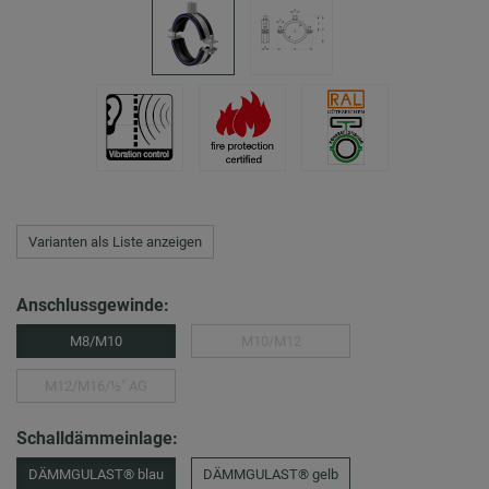
Varianten als Liste anzeigen
Anschlussgewinde:
M8/M10
M10/M12
M12/M16/½″ AG
Schalldämmeinlage:
DÄMMGULAST® blau
DÄMMGULAST® gelb