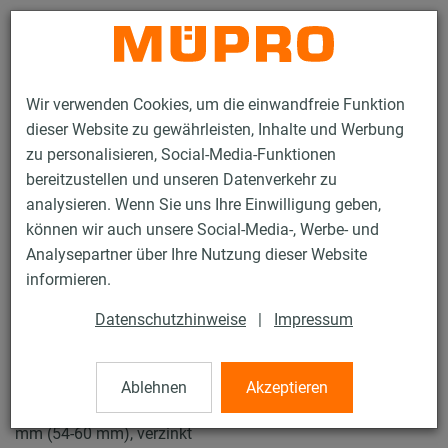
Kontakt
Wir verwenden Cookies, um die einwandfreie Funktion
dieser Website zu gewährleisten, Inhalte und Werbung
zu personalisieren, Social-Media-Funktionen
bereitzustellen und unseren Datenverkehr zu
analysieren. Wenn Sie uns Ihre Einwilligung geben,
Produkte
Befestigungstechnik
Rohrschellen
können wir auch unsere Social-Media-, Werbe- und
Schraubrohrschellen
Analysepartner über Ihre Nutzung dieser Website
15 / 61
informieren.
Datenschutzhinweise
|
Impressum
Schraubrohrschellen
Ablehnen
Akzeptieren
Schraubrohrschelle DÄMMGULAST® blau, M8/M10, 57
mm (54-60 mm), verzinkt