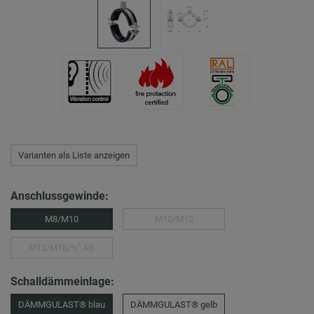
Varianten als Liste anzeigen
Anschlussgewinde:
M8/M10
M10/M12
M12/M16/½″ AG
Schalldämmeinlage:
DÄMMGULAST® blau
DÄMMGULAST® gelb