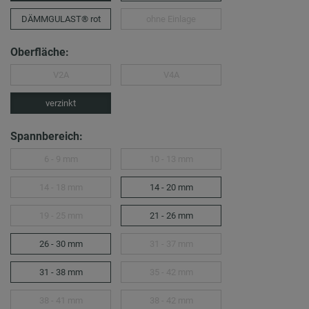
DÄMMGULAST® rot
ohne Einlage
Oberfläche:
V2A
V4A
verzinkt
Spannbereich:
6 - 9 mm
10 - 13 mm
14 - 18 mm
14 - 20 mm
19 - 25 mm
21 - 26 mm
26 - 30 mm
31 - 37 mm
31 - 38 mm
35 - 42 mm
38 - 41 mm
38 - 42 mm