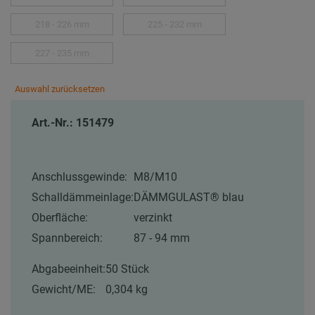
218 - 226 mm
225 - 232 mm
227 - 235 mm
Auswahl zurücksetzen
Art.-Nr.: 151479
Anschlussgewinde:
M8/M10
Schalldämmeinlage:
DÄMMGULAST® blau
Oberfläche:
verzinkt
Spannbereich:
87 - 94 mm
Abgabeeinheit:
50 Stück
Gewicht/ME:
0,304 kg