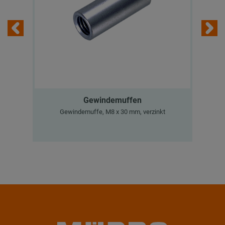
Gewindemuffen
M
Gewindemuffe, M8 x 30 mm, verzinkt