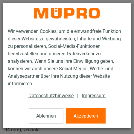
Kontakt
Wir verwenden Cookies, um die einwandfreie Funktion
dieser Website zu gewährleisten, Inhalte und Werbung
zu personalisieren, Social-Media-Funktionen
bereitzustellen und unseren Datenverkehr zu
analysieren. Wenn Sie uns Ihre Einwilligung geben,
Produkte
Befestigungstechnik
Rohrschellen
können wir auch unsere Social-Media-, Werbe- und
Schraubrohrschellen
Analysepartner über Ihre Nutzung dieser Website
15 / 61
informieren.
Datenschutzhinweise
|
Impressum
Schraubrohrschellen
Ablehnen
Akzeptieren
Schraubrohrschelle DÄMMGULAST® blau, M8/M10, 3" (87-
94 mm), verzinkt