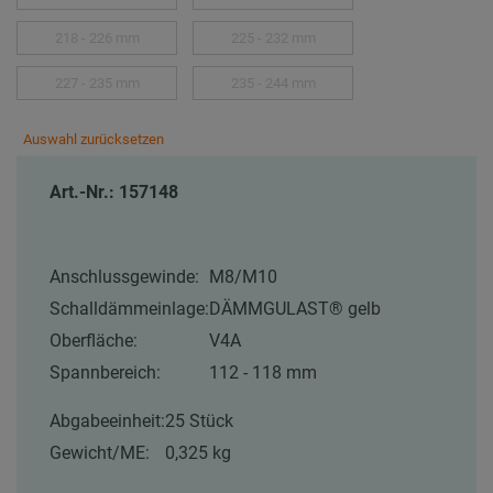
218 - 226 mm
225 - 232 mm
227 - 235 mm
235 - 244 mm
Auswahl zurücksetzen
Art.-Nr.: 157148
Anschlussgewinde:
M8/M10
Schalldämmeinlage:
DÄMMGULAST® gelb
Oberfläche:
V4A
Spannbereich:
112 - 118 mm
Abgabeeinheit:
25 Stück
Gewicht/ME:
0,325 kg