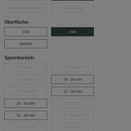
DÄMMGULAST® rot
ohne Einlage
Oberfläche:
V2A
V4A
verzinkt
Spannbereich:
6 - 9 mm
10 - 13 mm
14 - 18 mm
14 - 20 mm
19 - 25 mm
21 - 26 mm
26 - 30 mm
31 - 37 mm
31 - 38 mm
35 - 42 mm
38 - 41 mm
38 - 42 mm