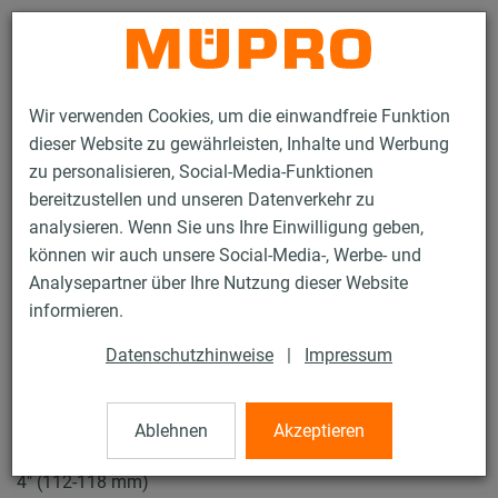
Kontakt
Wir verwenden Cookies, um die einwandfreie Funktion
dieser Website zu gewährleisten, Inhalte und Werbung
zu personalisieren, Social-Media-Funktionen
bereitzustellen und unseren Datenverkehr zu
analysieren. Wenn Sie uns Ihre Einwilligung geben,
Produkte
Befestigungstechnik
Rohrschellen
können wir auch unsere Social-Media-, Werbe- und
Schraubrohrschellen
Analysepartner über Ihre Nutzung dieser Website
15 / 61
informieren.
Datenschutzhinweise
|
Impressum
Schraubrohrschellen
Ablehnen
Akzeptieren
V4A Schraubrohrschelle DÄMMGULAST® gelb, M8/M10,
4" (112-118 mm)