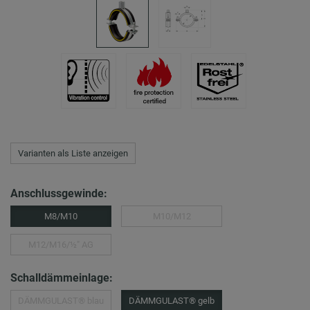
Varianten als Liste anzeigen
Anschlussgewinde:
M8/M10
M10/M12
M12/M16/½″ AG
Schalldämmeinlage:
DÄMMGULAST® blau
DÄMMGULAST® gelb