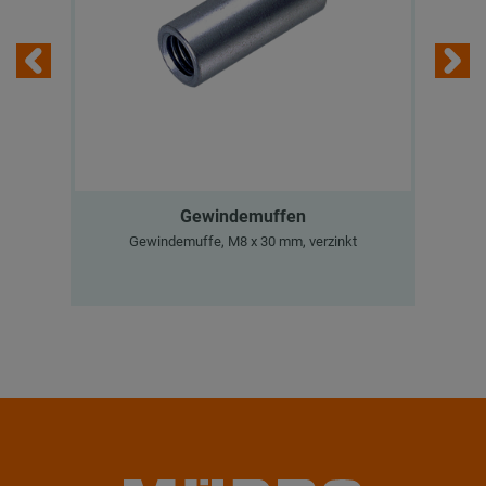
Gewindemuffen
M
Gewindemuffe, M8 x 30 mm, verzinkt