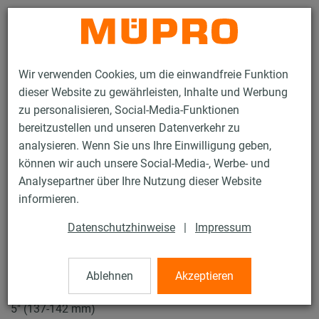
Kontakt
Wir verwenden Cookies, um die einwandfreie Funktion
dieser Website zu gewährleisten, Inhalte und Werbung
zu personalisieren, Social-Media-Funktionen
bereitzustellen und unseren Datenverkehr zu
analysieren. Wenn Sie uns Ihre Einwilligung geben,
Produkte
Befestigungstechnik
Rohrschellen
können wir auch unsere Social-Media-, Werbe- und
Schraubrohrschellen
Analysepartner über Ihre Nutzung dieser Website
15 / 61
informieren.
Datenschutzhinweise
|
Impressum
Schraubrohrschellen
Ablehnen
Akzeptieren
V4A Schraubrohrschelle DÄMMGULAST® gelb, M8/M10,
5" (137-142 mm)