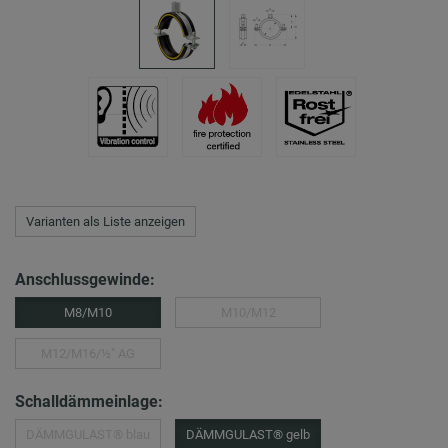
Varianten als Liste anzeigen
Anschlussgewinde:
M8/M10
M10/M12
M12/M16/½″ AG
Schalldämmeinlage:
DÄMMGULAST® blau
DÄMMGULAST® gelb