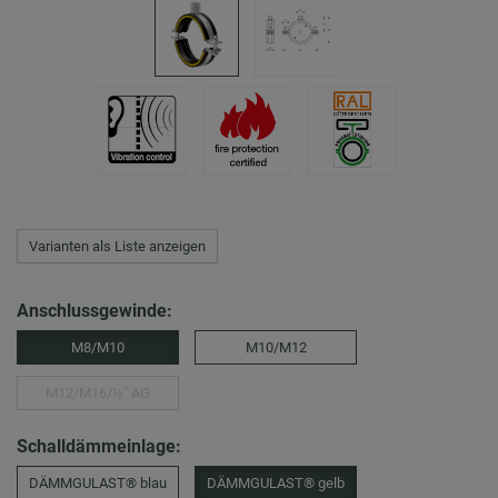
Varianten als Liste anzeigen
Anschlussgewinde:
M8/M10
M10/M12
M12/M16/½″ AG
Schalldämmeinlage:
DÄMMGULAST® blau
DÄMMGULAST® gelb