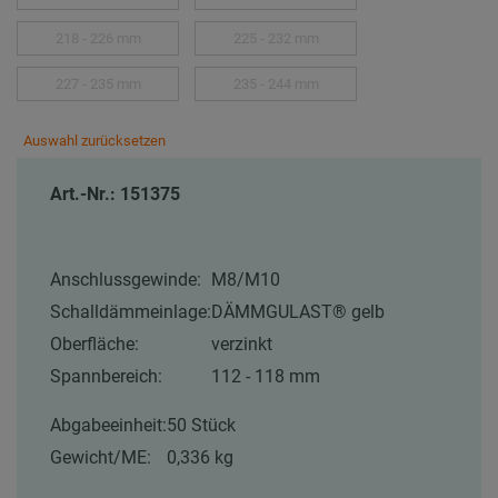
218 - 226 mm
225 - 232 mm
227 - 235 mm
235 - 244 mm
Auswahl zurücksetzen
Art.-Nr.: 151375
Anschlussgewinde:
M8/M10
Schalldämmeinlage:
DÄMMGULAST® gelb
Oberfläche:
verzinkt
Spannbereich:
112 - 118 mm
Abgabeeinheit:
50 Stück
Gewicht/ME:
0,336 kg