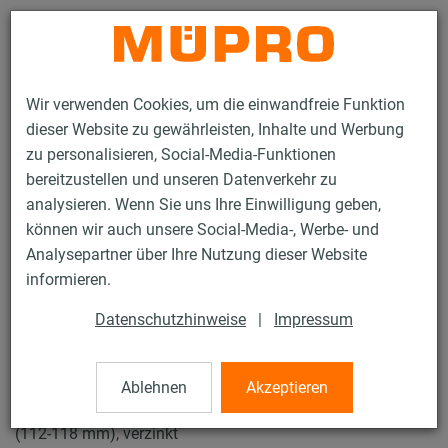
Kontakt
Wir verwenden Cookies, um die einwandfreie Funktion
dieser Website zu gewährleisten, Inhalte und Werbung
zu personalisieren, Social-Media-Funktionen
bereitzustellen und unseren Datenverkehr zu
analysieren. Wenn Sie uns Ihre Einwilligung geben,
Produkte
Befestigungstechnik
Rohrschellen
können wir auch unsere Social-Media-, Werbe- und
Schraubrohrschellen
Analysepartner über Ihre Nutzung dieser Website
15 / 61
informieren.
Datenschutzhinweise
|
Impressum
Schraubrohrschellen
Ablehnen
Akzeptieren
Schraubrohrschelle DÄMMGULAST® gelb, M8/M10, 4"
(112-118 mm), verzinkt