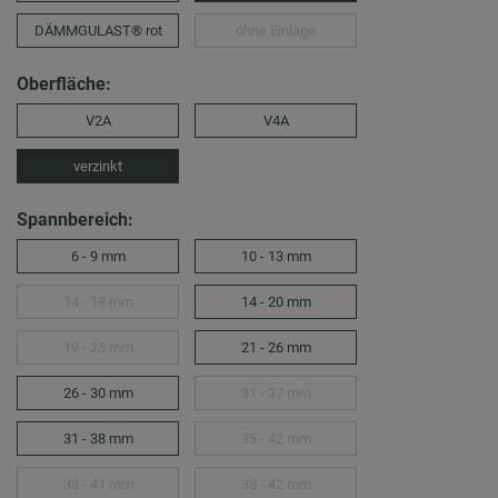
DÄMMGULAST® rot
ohne Einlage
Oberfläche:
V2A
V4A
verzinkt
Spannbereich:
6 - 9 mm
10 - 13 mm
14 - 18 mm
14 - 20 mm
19 - 25 mm
21 - 26 mm
26 - 30 mm
31 - 37 mm
31 - 38 mm
35 - 42 mm
38 - 41 mm
38 - 42 mm