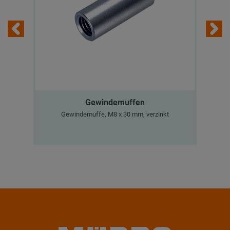
Gewindemuffen
M
Gewindemuffe, M8 x 30 mm, verzinkt