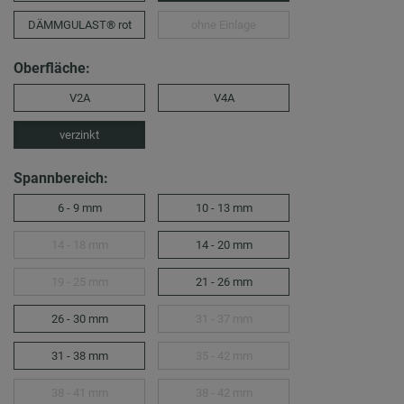
DÄMMGULAST® rot
ohne Einlage
Oberfläche:
V2A
V4A
verzinkt
Spannbereich:
6 - 9 mm
10 - 13 mm
14 - 18 mm
14 - 20 mm
19 - 25 mm
21 - 26 mm
26 - 30 mm
31 - 37 mm
31 - 38 mm
35 - 42 mm
38 - 41 mm
38 - 42 mm