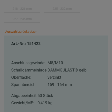
218 - 226 mm
225 - 232 mm
227 - 235 mm
Auswahl zurücksetzen
Art.-Nr.: 151422
Anschlussgewinde:
M8/M10
Schalldämmeinlage:
DÄMMGULAST® gelb
Oberfläche:
verzinkt
Spannbereich:
159 - 164 mm
Abgabeeinheit:
50 Stück
Gewicht/ME:
0,419 kg