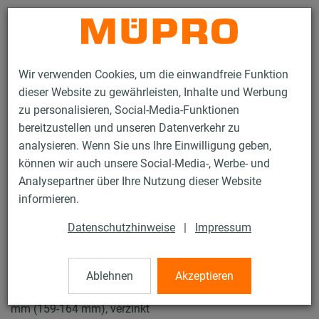
Kontakt
Wir verwenden Cookies, um die einwandfreie Funktion
dieser Website zu gewährleisten, Inhalte und Werbung
zu personalisieren, Social-Media-Funktionen
bereitzustellen und unseren Datenverkehr zu
analysieren. Wenn Sie uns Ihre Einwilligung geben,
Produkte
Befestigungstechnik
Rohrschellen
können wir auch unsere Social-Media-, Werbe- und
Schraubrohrschellen
Analysepartner über Ihre Nutzung dieser Website
15 / 61
informieren.
Datenschutzhinweise
|
Impressum
Schraubrohrschellen
Ablehnen
Akzeptieren
Schraubrohrschelle DÄMMGULAST® gelb, M8/M10, 160
mm (159-164 mm), verzinkt