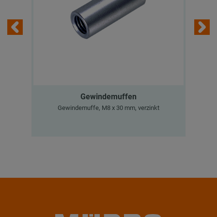
Gewindemuffen
M
Gewindemuffe, M8 x 30 mm, verzinkt