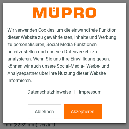
Kontakt
Wir verwenden Cookies, um die einwandfreie Funktion
dieser Website zu gewährleisten, Inhalte und Werbung
zu personalisieren, Social-Media-Funktionen
bereitzustellen und unseren Datenverkehr zu
analysieren. Wenn Sie uns Ihre Einwilligung geben,
Produkte
Befestigungstechnik
Rohrschellen
können wir auch unsere Social-Media-, Werbe- und
Schraubrohrschellen
Analysepartner über Ihre Nutzung dieser Website
15 / 61
informieren.
Datenschutzhinweise
|
Impressum
Schraubrohrschellen
Ablehnen
Akzeptieren
Schraubrohrschelle DÄMMGULAST® gelb, M8/M10, 83
mm (82-89 mm), verzinkt