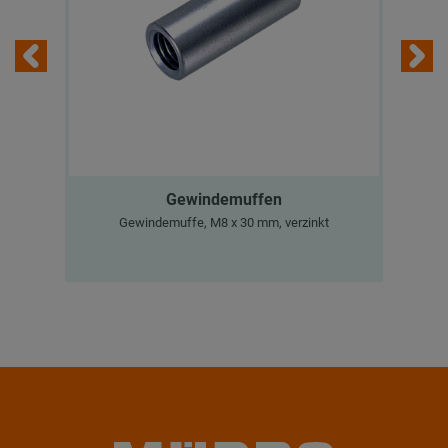
Gewindemuffen
M
Gewindemuffe, M8 x 30 mm, verzinkt