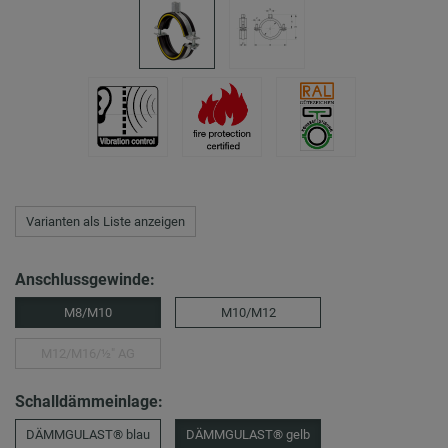
Varianten als Liste anzeigen
Anschlussgewinde:
M8/M10
M10/M12
M12/M16/½″ AG
Schalldämmeinlage:
DÄMMGULAST® blau
DÄMMGULAST® gelb