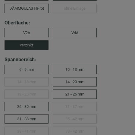
DÄMMGULAST® rot
ohne Einlage
Oberfläche:
V2A
V4A
verzinkt
Spannbereich:
6 - 9 mm
10 - 13 mm
14 - 18 mm
14 - 20 mm
19 - 25 mm
21 - 26 mm
26 - 30 mm
31 - 37 mm
31 - 38 mm
35 - 42 mm
38 - 41 mm
38 - 42 mm