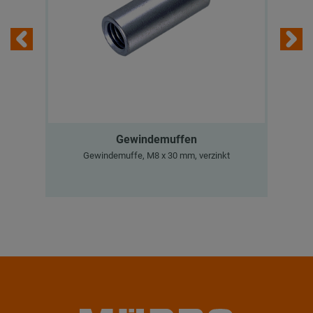
Gewindemuffen
M
Gewindemuffe, M8 x 30 mm, verzinkt