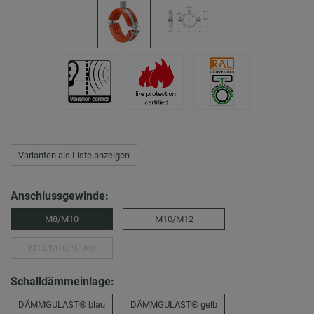
Varianten als Liste anzeigen
Anschlussgewinde:
M8/M10
M10/M12
M12/M16/½″ AG
Schalldämmeinlage:
DÄMMGULAST® blau
DÄMMGULAST® gelb