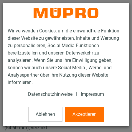
Kontakt
Wir verwenden Cookies, um die einwandfreie Funktion
dieser Website zu gewährleisten, Inhalte und Werbung
zu personalisieren, Social-Media-Funktionen
bereitzustellen und unseren Datenverkehr zu
analysieren. Wenn Sie uns Ihre Einwilligung geben,
Produkte
Befestigungstechnik
Rohrschellen
können wir auch unsere Social-Media-, Werbe- und
Schraubrohrschellen
Analysepartner über Ihre Nutzung dieser Website
15 / 61
informieren.
Datenschutzhinweise
|
Impressum
Schraubrohrschellen
Ablehnen
Akzeptieren
Schraubrohrschelle DÄMMGULAST® rot, M8/M10, 57 mm
(54-60 mm), verzinkt