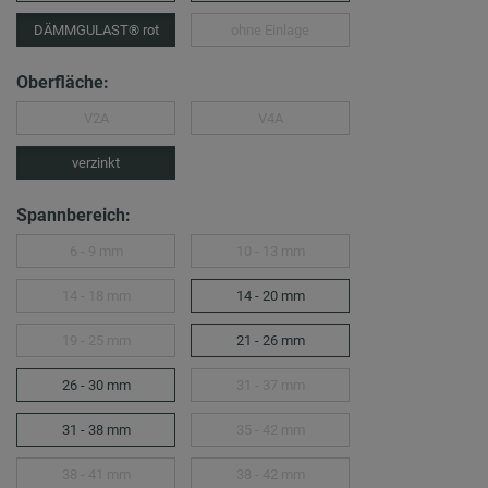
DÄMMGULAST® rot
ohne Einlage
Oberfläche:
V2A
V4A
verzinkt
Spannbereich:
6 - 9 mm
10 - 13 mm
14 - 18 mm
14 - 20 mm
19 - 25 mm
21 - 26 mm
26 - 30 mm
31 - 37 mm
31 - 38 mm
35 - 42 mm
38 - 41 mm
38 - 42 mm