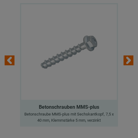
Betonschrauben MMS-plus
Betonschraube MMS-plus mit Sechskantkopf, 7,5 x
V
40 mm, Klemmstärke 5 mm, verzinkt