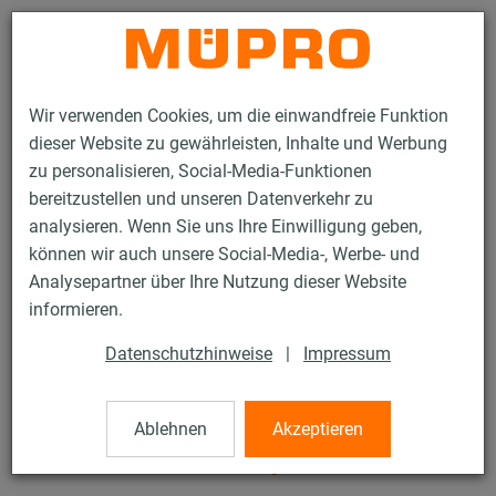
Kontakt
Wir verwenden Cookies, um die einwandfreie Funktion
dieser Website zu gewährleisten, Inhalte und Werbung
zu personalisieren, Social-Media-Funktionen
bereitzustellen und unseren Datenverkehr zu
analysieren. Wenn Sie uns Ihre Einwilligung geben,
Produkte
Befestigungstechnik
Lüftungsbefestigung
können wir auch unsere Social-Media-, Werbe- und
Edelstahlprodukte für die Lüftungsbefestigung
Analysepartner über Ihre Nutzung dieser Website
DÄMMGULAST® Schienenprofile
informieren.
18 / 54
Datenschutzhinweise
|
Impressum
DÄMMGULAST®
Ablehnen
Akzeptieren
Schienenprofile